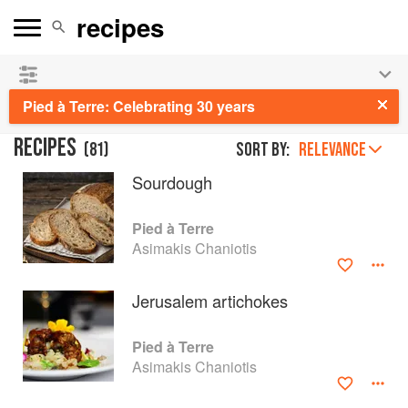
See our
Chinese books
and
save 25% on ckbk
🍜
Pied à Terre: Celebrating 30 years
RECIPES
(
81
)
Sort by:
RELEVANCE
Sourdough
Pied à Terre
Asimakis Chaniotis
Jerusalem artichokes
Pied à Terre
Asimakis Chaniotis