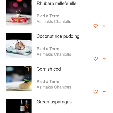
Rhubarb millefeuille
Pied à Terre
Asimakis Chaniotis
Coconut rice pudding
Pied à Terre
Asimakis Chaniotis
Cornish cod
About
faq
Pied à Terre
Asimakis Chaniotis
Contact
Terms
Privacy
Gifts
Green asparagus