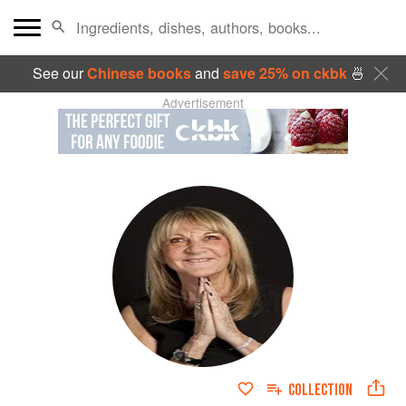
See our
Chinese books
and
save 25% on ckbk
🍜
Advertisement
COLLECTION